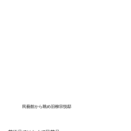
民藝館から眺め旧柳宗悦邸