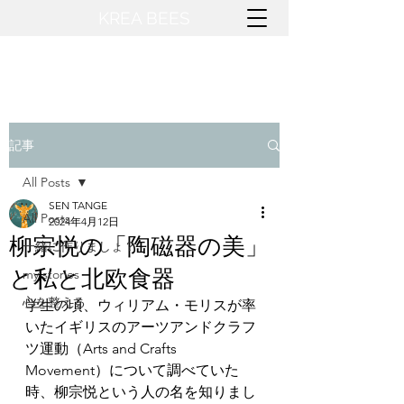
KREA BEES​
記事
All Posts
SEN TANGE
All Posts
2024年4月12日
柳宗悦の「陶磁器の美」
一緒に作りましょ？
と私と北欧食器
my stories
心を整える
学生の頃、ウィリアム・モリスが率
いたイギリスのアーツアンドクラフ
ツ運動（Arts and Crafts 
Movement）について調べていた
時、柳宗悦という人の名を知りまし