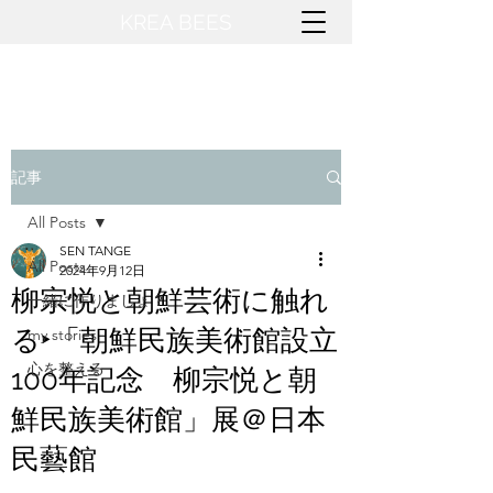
KREA BEES​
記事
All Posts
SEN TANGE
All Posts
2024年9月12日
柳宗悦と朝鮮芸術に触れ
一緒に作りましょ？
る‣「朝鮮民族美術館設立
my stories
心を整える
100年記念 柳宗悦と朝
鮮民族美術館」展＠日本
民藝館