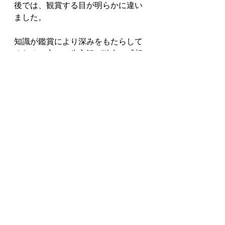
後では、観賞する目が明らかに違い
ました。
知識が鑑賞により深みをもたらして
くれる一方で、先入観が独自の感想
や新しい発見を妨げることもあるか
もしれません。
次に展示を訪れるときは、少し立ち
止まり、知識という眼鏡をかけた自
分が感じるものと、眼鏡を外して作
品から直接受け取るものとを比べて
みたいと思うのです。何も知らない
からこそ見える美しさもあるはずで
す。柳宗悦がそうしたように、作品
そのものとの対話を楽しんでみたい
と思うのです。