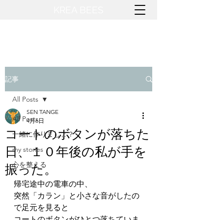
KREA BEES​
記事
All Posts
SEN TANGE
All Posts
4月6日
コートのボタンが落ちた
一緒に作りましょ？
日、１０年後の私が手を
my stories
心を整える
振った。
帰宅途中の電車の中、
突然「カラン」と小さな音がしたの
で足元を見ると
コートのボタンがひとつ落ちていま