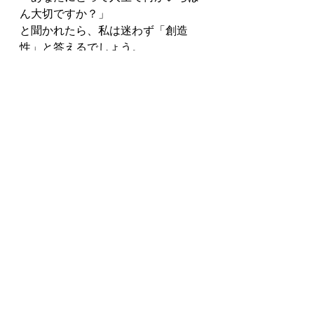
ん大切ですか？」
と聞かれたら、私は迷わず「創造
性」と答えるでしょう。
自ら手を動かし、何かを生み出すプ
ロセス。
それは、私たち人間に与えられた大
きな喜びです。AIがどれほど進化
し、効率化が進んだとしても、私た
ちの指先から生まれる「喜び」や
「祈り」や「癒し」の価値は決して
色褪せないと思っています。
手仕事は単なる作業ではなく、心を
込めた魂の表現です。
そして、創造の過程は私たちを成長
させ、深い癒しと思わぬ気づきをも
たらしてくれます。