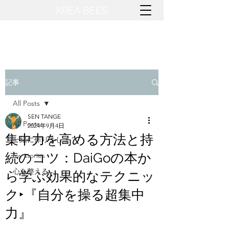
KREA BEES​
記事
All Posts
SEN TANGE
All Posts
2024年9月4日
集中力を高める方法と持
一緒に作りましょ？
続のコツ：DaiGoの本か
my stories
心を整える
ら学ぶ効果的なテクニッ
ク‣『自分を操る超集中
力』