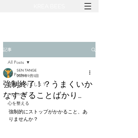
KREA BEES​
記事
All Posts
SEN TANGE
All Posts
2025年9月5日
強制終了！？うまくいか
一緒に作りましょ？
なすぎることばかり…
my stories
心を整える
強制的にストップがかかること、あ
りませんか？