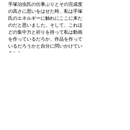
手塚治虫氏の仕事ぶりとその完成度
の高さに思いをはせた時、私は手塚
氏のエネルギーに触れにここに来た
のだと思いました。そして、これほ
どの集中力と祈りを持って私は動画
を作っているだろか、作品を作って
いるだろうかと自分に問いかけてい
ました。
時代を越え、世代を越えて人を感動
させるほどの熱量で私は取り組んで
いるだろうか。。。
ホンモノの仕事に触れに六本木に呼
ばれたのだと腑に落ちたとたん、私
にはやるべきことが見えてきまし
た。小さな一歩を踏み出します。