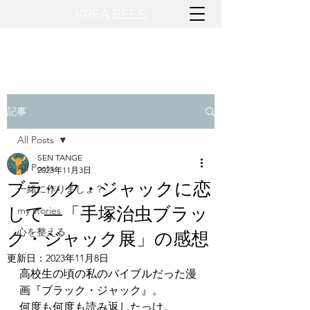
KREA BEES​
記事
All Posts
SEN TANGE
All Posts
2023年11月3日
ブラック・ジャックに恋
一緒に作りましょ？
して―「手塚治虫ブラッ
my stories
心を整える
ク・ジャック展」の感想
更新日：
2023年11月8日
高校生の頃の私のバイブルだった漫
画『ブラック・ジャック』。
何度も何度も読み返したっけ。